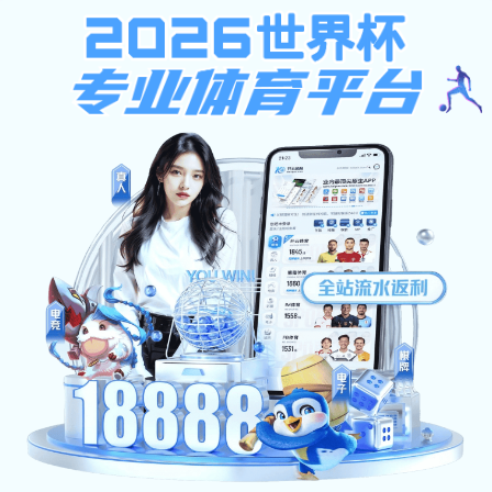
注册入口
leyu乐鱼官方入口
——