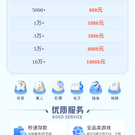
首先，德容的回归对于巴萨来说至关重要。作为球队
中场核心，他在组织进攻和防守控制方面扮演着不可
或缺的角色。他不仅能有效地链接球队前后场，还能
提高全队的控球率，为其他攻击手创造机会。当他在
场上时，巴萨的整体运转流畅度明显提升。
其次，随着赛季进入关键阶段，各大赛事都愈发激
烈。德容的存在可以帮助巴萨更好地应对密集赛程，
对抗强敌。在即将到来的西甲及欧冠联赛中，球队需
要最强阵容来争取胜利，而德容无疑是其中的重要一
环。
最后，德容自身也渴望通过出色表现重返巅峰。在养
伤期间，他积极进行康复训练，希望以最佳状态回归
赛场。因此，他此番复出不仅有助于球队，也可以让