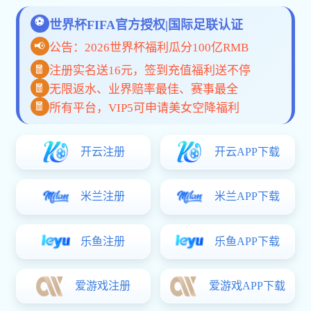
比赛数据从这里开始
覆盖实时赛事、专业数据、高清视频，
leyu乐鱼
官方入口APP
与网页版为您提供便捷的体育服
务。
APP下载
网页版入口
首页
/
体育焦点
/ 正文
2026-05-31 11:46
62 次阅读