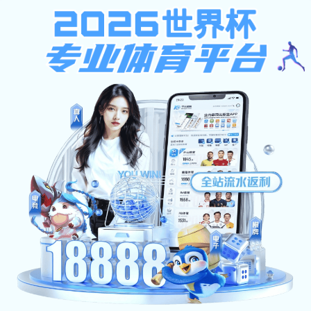
注册入口
用户使用协议
一、协议的接受
在您访问或使用本平台（以下简称“本平台”或“本服务”）之前，
请您仔细阅读并充分理解本《用户使用协议》（以下简称“本协
议”）。一旦您注册、登录、访问或使用本平台，即视为您已阅
读、理解并同意受本协议全部条款的约束。
二、账户注册与使用
1. 用户在注册时应提供真实、合法、有效的信息，并保证资料的
真实性和时效性。