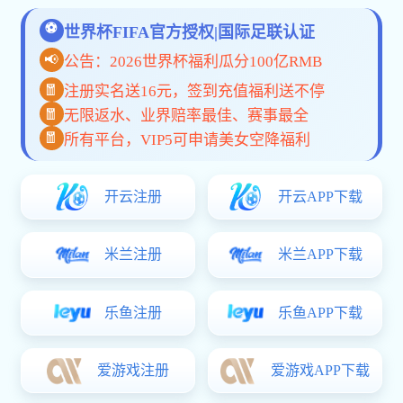
2. 用户不得以虚假信息注册账户，不得冒用他人身份注册或使用
账户。
3. 用户对其账户的所有活动和操作承担全部法律责任，包括但不
限于信息发布、数据浏览、评论等。
三、服务内容
本平台主要提供leyu乐鱼官方入口相关的数据服务、赛事预告、
资讯分发、用户互动等功能，具体服务内容将根据运营安排进行
调整。
四、用户行为规范
用户承诺不利用本平台从事以下行为：
发布、传播违法或侵权信息
实施恶意攻击、干扰平台系统安全